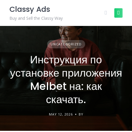
Skip
Classy Ads
to
content
Buy and Sell the Classy Way
UNCATEGORIZED
Инструкция по
установке приложения
Melbet на: как
скачать.
MAY 12, 2026
BY