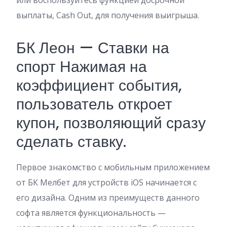
или воспользуйтесь функцией досрочной
выплаты, Cash Out, для получения выигрыша.
БК Леон — Ставки на
спорт Нажимая на
коэффициент события,
пользователь откроет
купон, позволяющий сразу
сделать ставку.
Первое знакомство с мобильным приложением
от БК Мелбет для устройств iOS начинается с
его дизайна. Одним из преимуществ данного
софта является функциональность —