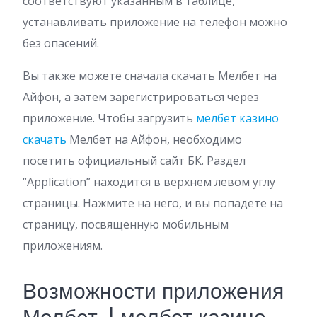
соответствуют указанным в таблице,
устанавливать приложение на телефон можно
без опасений.
Вы также можете сначала скачать Мелбет на
Айфон, а затем зарегистрироваться через
приложение. Чтобы загрузить
мелбет казино
скачать
Мелбет на Айфон, необходимо
посетить официальный сайт БК. Раздел
“Application” находится в верхнем левом углу
страницы. Нажмите на него, и вы попадете на
страницу, посвященную мобильным
приложениям.
Возможности приложения