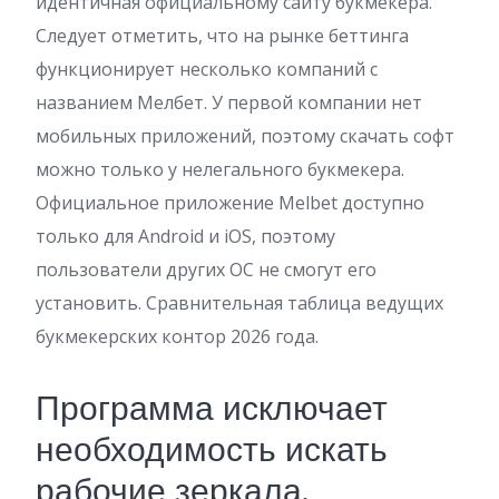
идентичная официальному сайту букмекера.
Следует отметить, что на рынке беттинга
функционирует несколько компаний с
названием Мелбет. У первой компании нет
мобильных приложений, поэтому скачать софт
можно только у нелегального букмекера.
Официальное приложение Melbet доступно
только для Android и iOS, поэтому
пользователи других ОС не смогут его
установить. Сравнительная таблица ведущих
букмекерских контор 2026 года.
Программа исключает
необходимость искать
рабочие зеркала.