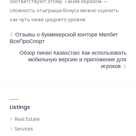
соответствуют этому. Таким образом —
сложность отыгрыша бонуса можно оценить
как чуть ниже среднего уровня.
Отзывы о букмекерской конторе Мелбет
ВсеПроСпорт
Обзор пинап Казахстан: Как использовать
мобильную версию и приложение для
игроков
Listings
Real Estate
Services