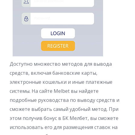
Доступно множество методов для вывода
средств, включая банковские карты,
электронные кошельки и иные платежные
системы. На сайте Melbet вы найдете
подробные руководства по выводу средств и
сможете выбрать самый удобный метод. При
этом получив бонус в БК Мелбет, вы сможете
использовать его для размещения ставок на