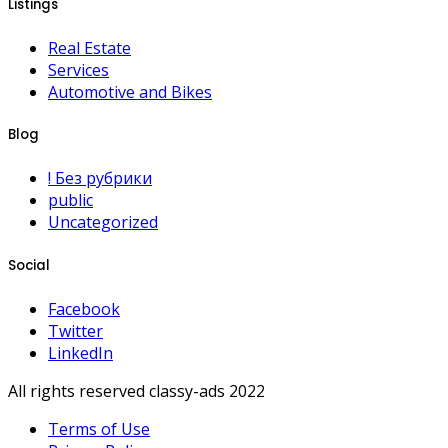
Listings
Real Estate
Services
Automotive and Bikes
Blog
! Без рубрики
public
Uncategorized
Social
Facebook
Twitter
LinkedIn
All rights reserved classy-ads 2022
Terms of Use