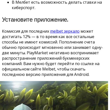
В Мелбет есть возможность делать ставки на
киберспорт.
Установите приложение.
Комиссия для последних
melbet зеркало
может
достигать 12% — в то время как все остальные
способы не имеют комиссий. Пополнение счета
обычно происходит мгновенно или занимает одну-
две минуты. PlayMarket негативно воспринимает
распространение приложений букмекерских
компаний. Вам нужно будет перейти по ссылке на
официальном сайте Melbet, чтобы скачать
последнюю версию приложения для Android.