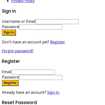
Privacy Policy
Sign In
Username or Email
Password
Sign In
Don't have an account yet?
Register
Forgot password?
Register
Email
Password
Register
Already have an account?
Sign In
Reset Password